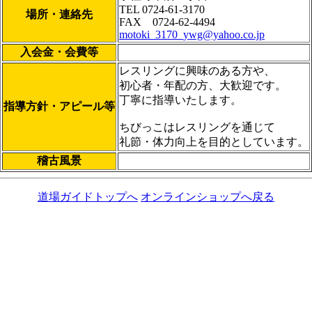
TEL 0724-61-3170
場所・連絡先
FAX 0724-62-4494
motoki_3170_ywg@yahoo.co.jp
入会金・会費等
レスリングに興味のある方や、
初心者・年配の方、大歓迎です。
丁寧に指導いたします。
指導方針・アピール等
ちびっこはレスリングを通じて
礼節・体力向上を目的としています。
稽古風景
道場ガイドトップへ
オンラインショップへ戻る