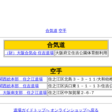
大阪市 住之江区
合気道
空手
合気道
（財）大阪合気会 住吉道場
大阪府立住吉公園体育館利用
空手
関西総本部 住之江道場
住之江区北島３－３－１１/大和幼
関西総本部 住吉道場
住之江区浜口東１－１－１３/住吉
 大阪南支部 住之江道場
住之江区中加賀屋２-６-７
道場ガイドトップへ
オンラインショップへ戻る